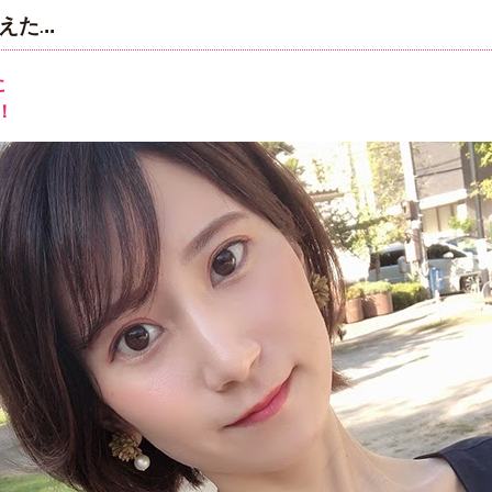
えた
..
.
に
！