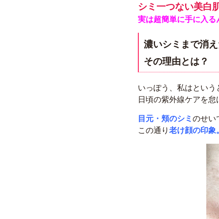
シミ一つない美白
実は超簡単に手に入る
濃いシミまで消え
その理由とは？
いっぽう、私はという
日頃の紫外線ケアを怠
目元・頬
のシミ
のせい
この通り
老け顔の印象