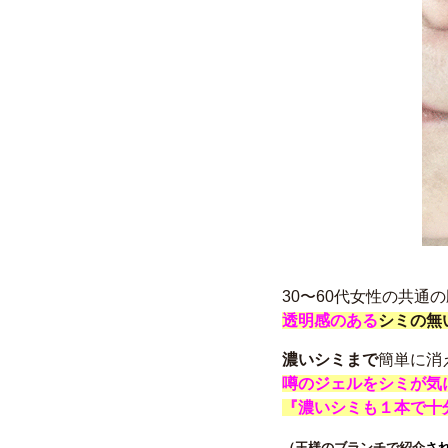
30〜60代女性の共通
透明感のある
シミの無
濃いシミまで
簡単に消
噂のジェルをシミが気
『濃いシミも１本で十
（王様のブランチで紹介
さ