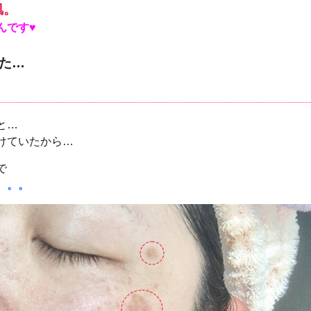
肌。
んです♥
た…
と…
けていたから…
で
。。。