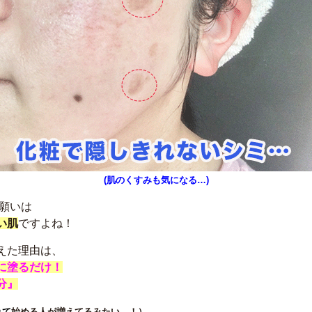
(肌のくすみも気になる…)
の願いは
い肌
ですよね！
えた
理由は、
に塗るだけ！
分』
れて
始める人が増えてるみたい…！）