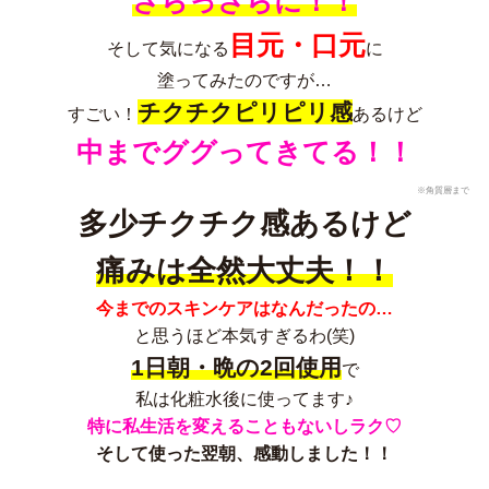
さらっさらに！！
目元・口元
そして気になる
に
塗ってみたのですが…
チクチクピリピリ感
すごい！
あるけど
中までググってきてる！！
※角質層まで
多少チクチク感あるけど
痛みは全然大丈夫！！
今までのスキンケアはなんだったの…
と思うほど本気すぎるわ(笑)
1日朝・晩の2回使用
で
私は化粧水後に使ってます♪
特に私生活を変えることもないしラク♡
そして使った翌朝、感動しました！！