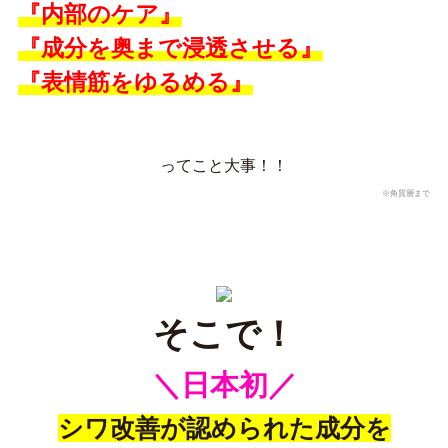
『内部のケア』
『成分を奥まで浸透させる』
『表情筋をゆるめる』
ってこと大事！！
※角質層まで
そこで！
＼日本初／
シワ改善が認められた成分を