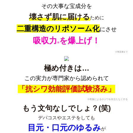
その大事な宝成分を
壊さず肌に届ける
ために
二重構造のリポソーム化
にさせ
吸収力
を爆上げ！
※
※角質層まで
極め付きは…
この実力が専門家から認められて
「抗シワ効能評価試験済み」
※乾燥による小ジワを目立たなくする
もう文句なしでしょ？(笑)
デパコスやエステをしても
目元・口元のゆるみ
が