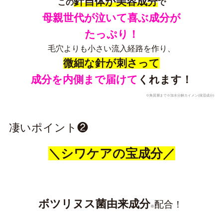
針自体が美容成分
この
で
母親世代が泣いて喜ぶ成分が
たっぷり！
毛穴よりも小さい流入経路を作り、
微細な針が刺さって
成分を内側まで届けて
くれます！
※角質層まで※加水分解カイメン(保湿成分)
凄いポイント❷
＼シワケアの宝成分／
ボツリヌス菌由来成分
配合！
※