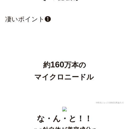
凄いポイント❶
160
約
万本の
マイクロニードル
※B.Dショット100の1本あたり
な・ん・と！！