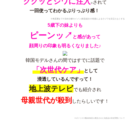
ググッとシワに注入
されて
※
一回使ってわかるぷりっぷり感！
※角質層まで※加水分解カイメン(保湿成分)※乾燥による小ジワを目立たなくする
5歳下の妹よりも
ピーンッ↗︎
と感があって
顔周りの印象も明るくなりました♪
韓国モデルさんの間ではすでに話題で
「次世代ケア」
として
浸透しているんですって！
地上波テレビ
でも紹介され
母親世代が殺到
したらしいです！
※ボツリヌス菌由来成分が配合された化粧品の存在実態について