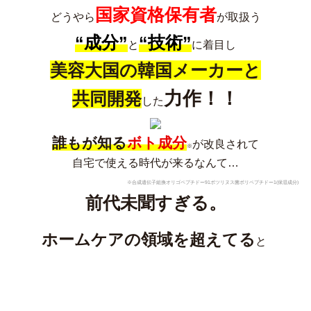
国家資格保有者
どうやら
が取扱う
“成分”
“技術”
と
に着目し
美容大国の韓国メーカーと
力作！！
共同開発
した
誰もが知る
ボト成分
が改良されて
※
自宅で使える時代が来るなんて…
※合成遺伝子組換オリゴペプチドー91ボツリヌス菌ポリペプチドー1(保湿成分)
前代未聞すぎる。
ホームケアの領域を超えてる
と