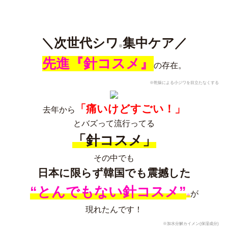
＼次世代シワ
集中ケア／
※
先進『針コスメ』
の存在。
※乾燥による小ジワを目立たなくする
「痛いけどすごい！」
去年から
とバズって流行ってる
「針コスメ」
その中でも
日本に限らず韓国でも震撼した
“とんでもない針コスメ”
が
※
現れたんです！
※加水分解カイメン(保湿成分)