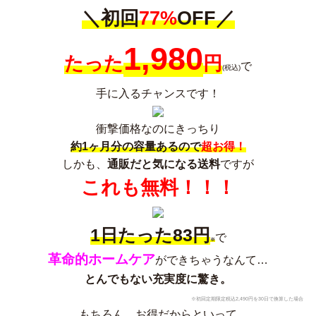
＼初回
77%
OFF／
1,980
たった
円
で
(税込)
手に入るチャンスです！
衝撃価格なのにきっちり
約1ヶ月分の容量あるので
超お得！
しかも、
通販だと気になる送料
ですが
これも無料！！！
1日たった83円
で
※
革命的ホームケア
ができちゃうなんて…
とんでもない充実度に驚き。
※初回定期限定税込2,490円を30日で換算した場合
もちろん、お得だからといって