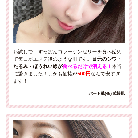
お試しで、すっぽんコラーゲンゼリーを食べ始め
て毎日がエステ後のような肌です。
目元のシワ・
たるみ・ほうれい線が
食べるだけで消える！
本当
に驚きました！しかも価格が
500円
なんて安すぎ
ます！
パート職(46)/乾燥肌