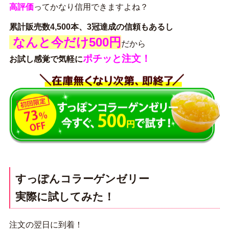
高評価
ってかなり信用できますよね？
累計販売数4,500本、3冠達成の信頼もあるし
なんと今だけ500円
だから
ポチッと注文！
お試し感覚で気軽に
すっぽんコラーゲンゼリー
実際に試してみた！
注文の翌日に到着！