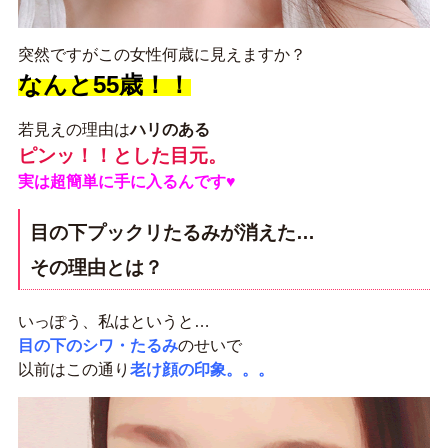
突然ですがこの女性何歳に見えますか？
なんと55歳！！
若見えの理由は
ハリのある
ピンッ！！とした目元。
実は超簡単に手に入るんです♥
目の下プックリたるみが消えた…
その理由とは？
いっぽう、私はというと…
目の下のシワ・たるみ
のせいで
以前はこの通り
老け顔の印象。。。