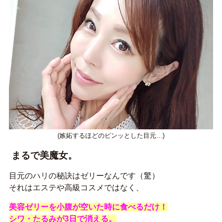
(嫉妬するほどのピンッとした目元…)
まるで美魔女。
目元のハリの秘訣はゼリーなんです（驚）
それはエステや高級コスメではなく、
美容ゼリーを
小腹が空いた時に食べるだけ！
シワ・たるみが3日で消える。