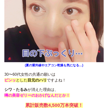
(夏の紫外線やエアコン乾燥も気になる…)
30〜60代女性の共通の願いは
ピンッ
とした
目元のハリ
ですよね！
シワ・たるみ
が消えた理由は、
噂の美容ゼリーのおかげなんだとか！
累計販売数4,500万本突破！