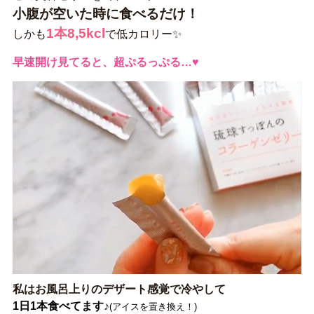
小腹が空いた時に食べるだけ！
1本8,5kcl
しかも
で低カロリー✨
早速開け見てると、超ぷるっぷる…♥
私はお風呂上りのデザート感覚で冷やして
1日1本食べてます♪
(アイスを置き換え！)